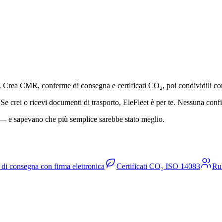
e. Crea CMR, conferme di consegna e certificati CO₂, poi condividili con
. Se crei o ricevi documenti di trasporto, EleFleet è per te. Nessuna co
 — e sapevano che più semplice sarebbe stato meglio.
 di consegna con firma elettronica
Certificati CO₂ ISO 14083
Rub