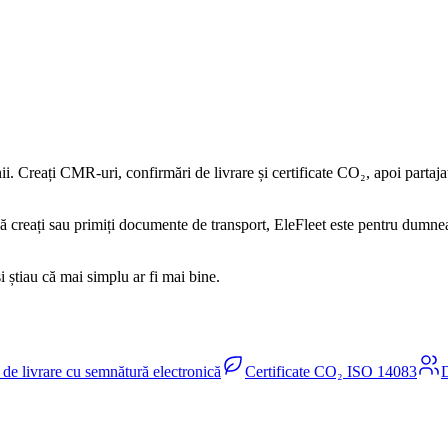
. Creați CMR-uri, confirmări de livrare și certificate CO₂, apoi partajați
acă creați sau primiți documente de transport, EleFleet este pentru dumn
știau că mai simplu ar fi mai bine.
de livrare cu semnătură electronică
Certificate CO₂ ISO 14083
D