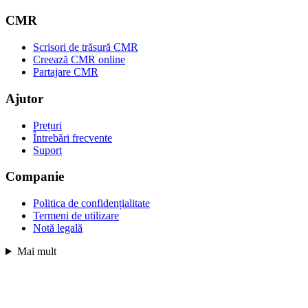
CMR
Scrisori de trăsură CMR
Creează CMR online
Partajare CMR
Ajutor
Prețuri
Întrebări frecvente
Suport
Companie
Politica de confidențialitate
Termeni de utilizare
Notă legală
Mai mult