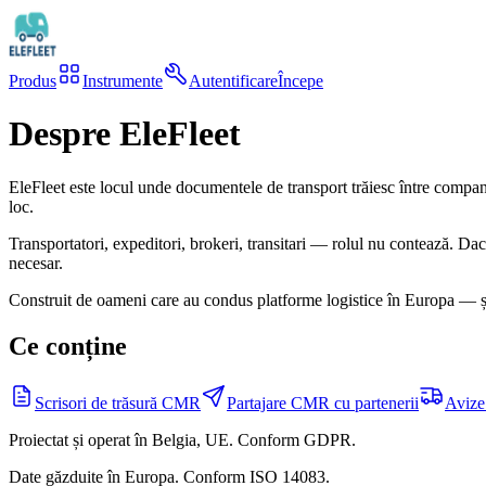
Produs
Instrumente
Autentificare
Începe
Despre EleFleet
EleFleet este locul unde documentele de transport trăiesc între companii
loc.
Transportatori, expeditori, brokeri, transitari — rolul nu contează. D
necesar.
Construit de oameni care au condus platforme logistice în Europa — și 
Ce conține
Scrisori de trăsură CMR
Partajare CMR cu partenerii
Avize 
Proiectat și operat în Belgia, UE. Conform GDPR.
Date găzduite în Europa. Conform ISO 14083.